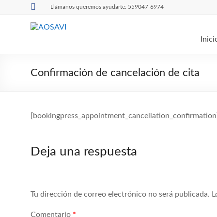
Saltar
Llámanos queremos ayudarte: 559047-6974
al
contenido
AOSAVI
Inici
Asociación
de
Confirmación de cancelación de cita
Oftalmología
y
Salud
Visual
[bookingpress_appointment_cancellation_confirmation
Deja una respuesta
Tu dirección de correo electrónico no será publicada.
L
Comentario
*