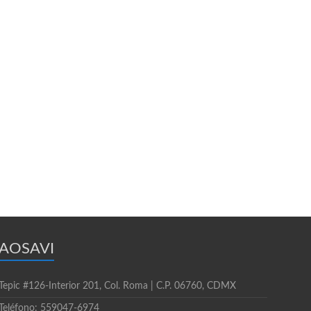
AOSAVI
Tepic #126-Interior 201, Col. Roma | C.P. 06760, CDMX
Teléfono: 559047-6974